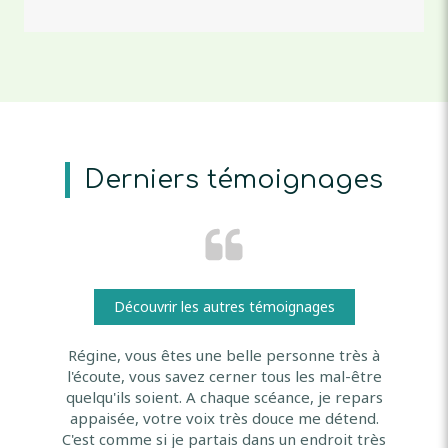
Derniers témoignages
Découvrir les autres témoignages
Régine, vous êtes une belle personne très à
Je suis suivie depuis plusieurs années par
Madame Lasserre Est une petite étoile
bienveillante ,à l écoute Vous aide à mettre des
Régine Lasserre, les résultats sont positifs et
l'écoute, vous savez cerner tous les mal-être
m'apportent un bien-être incroyable. C'est une
mots sur un mal être ,cerne bien la personne
quelqu'ils soient. A chaque scéance, je repars
personne solaire, douce, accueillante, pleine de
que vous êtes Entièrement confiance pour son
appaisée, votre voix très douce me détend.
écoute ,sa valeur du travail bien cerné et vous
C'est comme si je partais dans un endroit très
bienveillance. Je la recommande vivement.