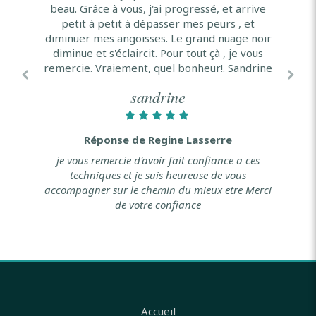
apporte un mieux être . Il y a rien à craindre
beau. Grâce à vous, j'ai progressé, et arrive
Merci d'améliorer ma vie.
dans ce soin vous ne pouvez que trouver du
petit à petit à dépasser mes peurs , et
Christine
diminuer mes angoisses. Le grand nuage noir
bonheur Merci merci et encore merci
diminue et s'éclaircit. Pour tout çà , je vous
Dany
remercie. Vraiement, quel bonheur!. Sandrine
Réponse de Regine Lasserre
sandrine
mille mercis de votre confiance
Réponse de Regine Lasserre
Je vous remercie pour ce témoignage. Vous
Réponse de Regine Lasserre
accompagner et apaiser les douleurs ..un chemin
fait dans la confiance mutuelle. Merci à vous
je vous remercie d'avoir fait confiance a ces
techniques et je suis heureuse de vous
accompagner sur le chemin du mieux etre Merci
de votre confiance
Accueil